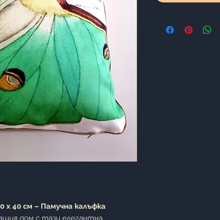
 x 40 см – Памучна калъфка
ашия дом с тази елегантна