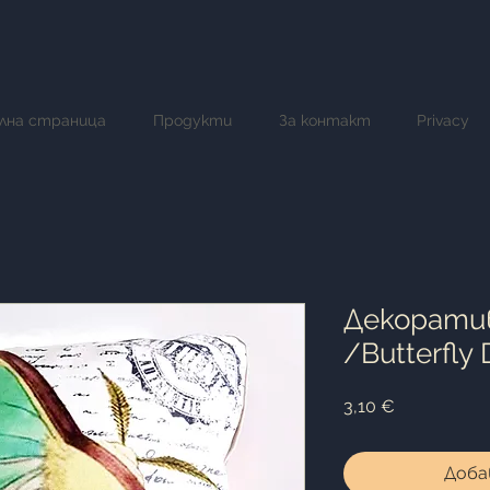
лна страница
Продукти
За контакт
Privacy
Декоратив
/Butterfly 
Цена
3,10 €
Доба