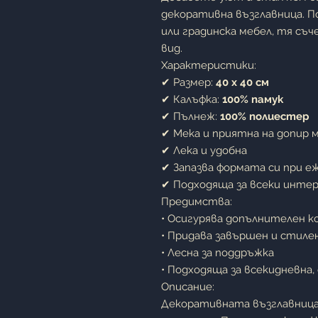
декоративна възглавница. По
или градинска мебел, тя съ
вид.
Характеристики:
✔ Размер:
40 x 40 см
✔ Калъфка:
100% памук
✔ Пълнеж:
100% полиестер
✔ Мека и приятна на допир 
✔ Лека и удобна
✔ Запазва формата си при е
✔ Подходяща за всеки инте
Предимства:
• Осигурява допълнителен к
• Придава завършен и стил
• Лесна за поддръжка
• Подходяща за всекидневна,
Описание:
Декоративната възглавница 