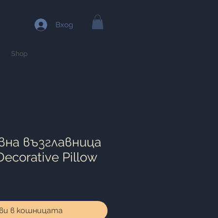
Вход
Shop
на възглавница
Decorative Pillow
ви в кошницата