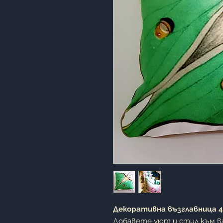
Декоративна възглавница 40
Добавете уют и стил към в