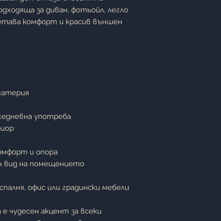
дходяща за диван, фотьойл, легло
четава комфорт и красив външен
материя
жедневна употреба
риор
омфорт и опора
ен вид на помещението
 спалня, офис или градински мебели
е чудесен акцент за всеки