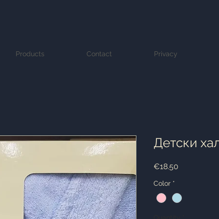
Products
Contact
Privacy
Детски ха
Price
€18.50
Color
*
Quantity
*