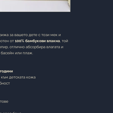
ижа за вашето дете с този мек и
ботен от
100% бамбукови влакна
, той
пир, отлично абсорбира влагата и
 басейн или плаж.
 години
 към детската кожа
бност
етове