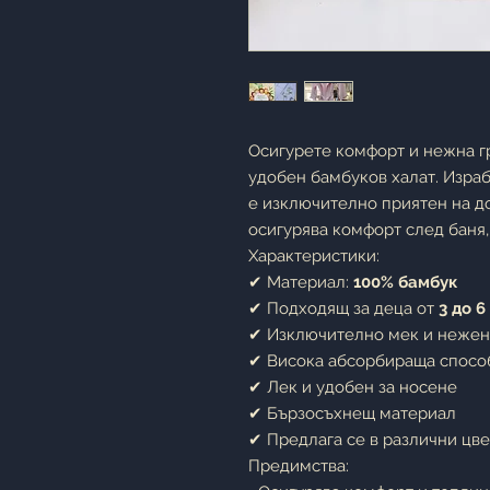
Осигурете комфорт и нежна гр
удобен бамбуков халат. Изра
е изключително приятен на до
осигурява комфорт след баня,
Характеристики:
✔ Материал:
100% бамбук
✔ Подходящ за деца от
3 до 6
✔ Изключително мек и нежен
✔ Висока абсорбираща спосо
✔ Лек и удобен за носене
✔ Бързосъхнещ материал
✔ Предлага се в различни цв
Предимства: