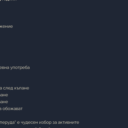
ожение
невна употреба
а след къпане
ване
ване
та обожават
перуда“ е чудесен избор за активните