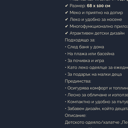
✔ Размер:
68 x 100 см
✔ Меко и приятно на допир
✔ Леко и удобно за носене
✔ Многофункционално прил
✔ Атрактивен детски дизайн
Подходящо за:
• След баня у дома
• На плажа или басейна
• За почивка и игра
• Като леко одеялце за ежед
• За подарък на малки деца
Предимства:
• Осигурява комфорт и топлин
• Лесно за обличане и използ
• Компактно и удобно за пъту
• Забавен дизайн, който деца
Описание:
Детското одеяло/халатче „Пе