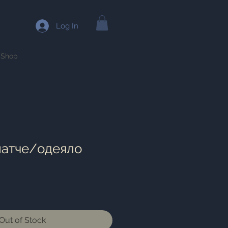
Log In
Shop
латче/одеяло
Out of Stock