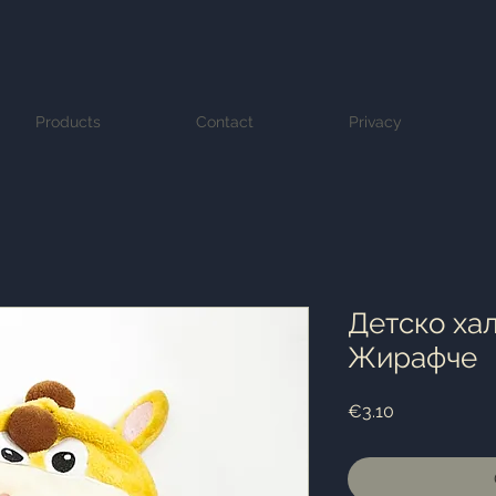
Products
Contact
Privacy
Детско ха
Жирафче
Price
€3.10