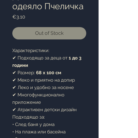
одеяло Пчеличка
Price
€3.10
Out of Stock
Характеристики:
✔ Подходящо за деца от
1 до 3
години
✔ Размер:
68 x 100 см
✔ Меко и приятно на допир
✔ Леко и удобно за носене
✔ Многофункционално
приложение
✔ Атрактивен детски дизайн
Подходящо за:
• След баня у дома
• На плажа или басейна