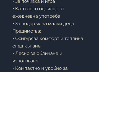
• За почивка и игра
• Като леко одеялце за
ежедневна употреба
• За подарък на малки деца
Предимства:
• Осигурява комфорт и топлина
след къпане
• Лесно за обличане и
използване
• Компактно и удобно за
пътуване
• Забавен дизайн, който децата
обожават
Описание:
Детското одеяло/халатче
„Пеперуда“ е чудесен избор за
активните малчугани.
Независимо дали сте на плажа,
край басейна или у дома след