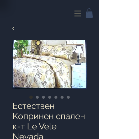
Естествен
Kопринен спален
к-т Le Vele
Nevada