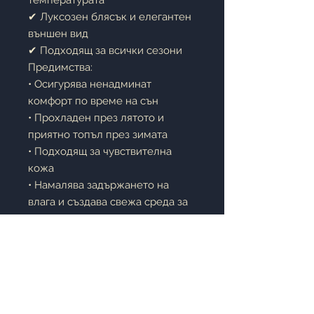
температурата
✔ Луксозен блясък и елегантен
външен вид
✔ Подходящ за всички сезони
Предимства:
• Осигурява ненадминат
комфорт по време на сън
• Прохладен през лятото и
приятно топъл през зимата
• Подходящ за чувствителна
кожа
• Намалява задържането на
влага и създава свежа среда за
сън
• Символ на лукс, качество и
изтънчен стил
Описание:
Естествената коприна е върхът
на лукса при спалното бельо и