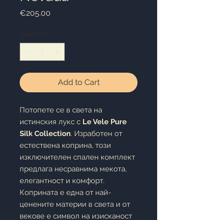
Price
€205.00
Quantity
*
Add to Cart
Потопете се в света на
истинския лукс с
Le Vele Pure
Silk Collection
. Изработен от
естествена коприна, този
изключителен спален комплект
предлага несравнима мекота,
елегантност и комфорт.
Коприната е една от най-
ценените материи в света и от
векове е символ на изисканост