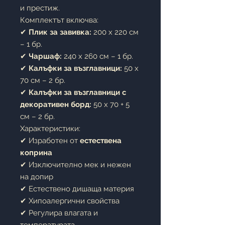
и престиж.
Комплектът включва:
✔
Плик за завивка:
200 x 220 см
– 1 бр.
✔
Чаршаф:
240 x 260 см – 1 бр.
✔
Калъфки за възглавници:
50 x
70 см – 2 бр.
✔
Калъфки за възглавници с
декоративен борд:
50 x 70 + 5
см – 2 бр.
Характеристики:
✔ Изработен от
естествена
коприна
✔ Изключително мек и нежен
на допир
✔ Естествено дишаща материя
✔ Хипоалергични свойства
✔ Регулира влагата и