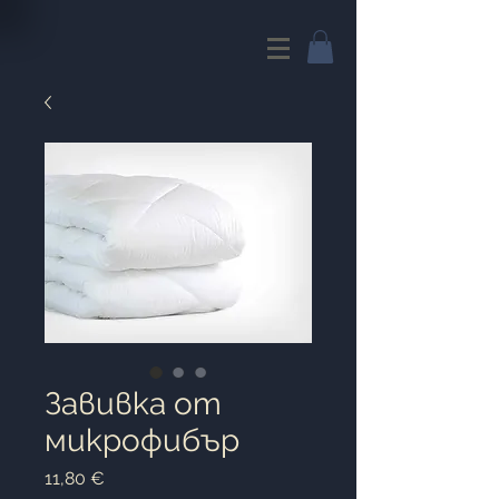
Завивка от
микрофибър
Цена
11,80 €