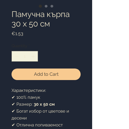
Памучна кърпа
30 x 50 см
Price
€1.53
Quantity
*
Add to Cart
Характеристики:
✔ 100% памук
✔ Размер:
30 x 50 см
✔ Богат избор от цветове и
десени
✔ Отлична попиваемост