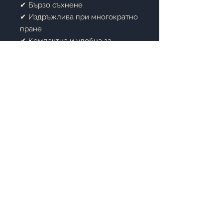
✔ Бързо съхнене
✔ Издръжлива при многократно
пране
✔ Компактна и удобна за
ежедневна употреба
Подходяща за:
• Подсушаване на ръце
• Кухненска кърпа за ежедневна
употреба
• Подсушаване на съдове и
прибори
• Почистване и забърсване на
различни повърхности
• Използване в офиса,
автомобила или при пътуване
©2019 Miladom