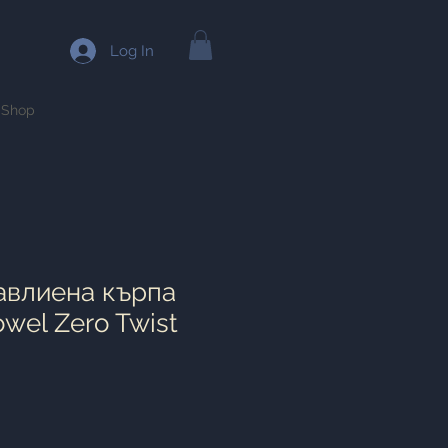
Log In
Shop
авлиена кърпа
owel Zero Twist