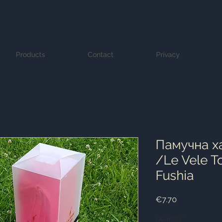
Products
Contact
Privacy
Памучна х
/Le Vele T
Fushia
Price
€7.70
Quantity
*