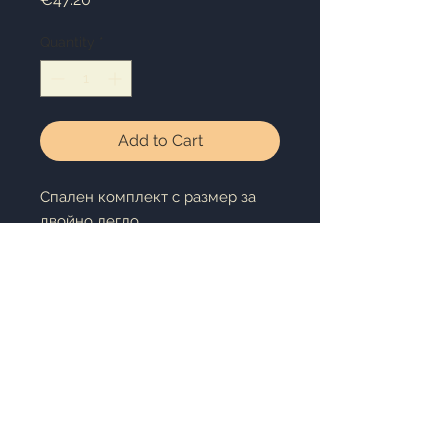
Quantity
*
Add to Cart
Спален комплект с размер за
двойно легло
Размери:плик - 200x220cm,
чаршаф - 250x230cm,
калъфка : 50x70cm x 4 Плат:
бархет 100% памук
Комплект от 6 части