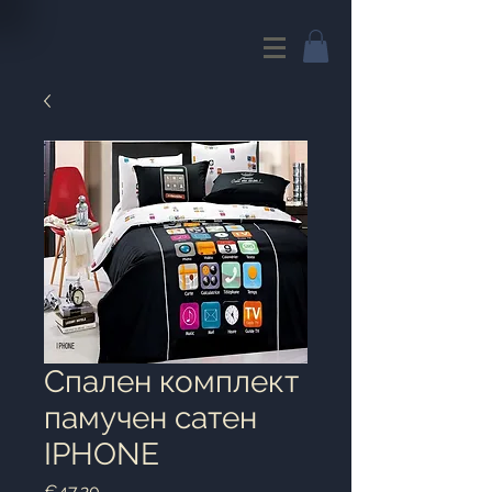
Спален комплект
памучен сатен
IPHONЕ
Price
€47.20