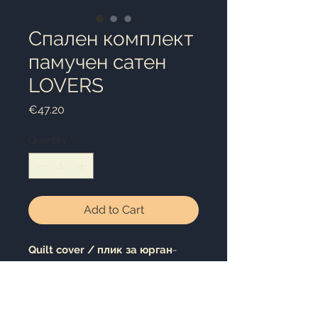
Спален комплект
памучен сатен
LOVERS
Price
€47.20
Quantity
*
Add to Cart
Quilt cover /
плик за юрган
-
200x220cm
Bed sheet / чаршаф
-
240x260cm