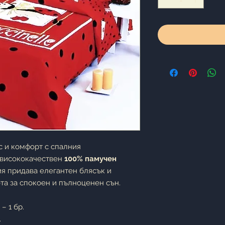
с и комфорт с спалния
т висококачествен
100% памучен
ия придава елегантен блясък и
та за спокоен и пълноценен сън.
– 1 бр.
.