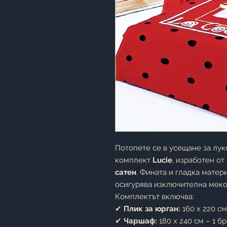
Потопете се в усещане за лук
комплект
Lucie
, изработен о
сатен
. Фината и гладка матер
осигурява изключителна меко
Комплектът включва:
✔
Плик за юрган:
160 x 220 см 
✔
Чаршаф:
180 x 240 см – 1 бр