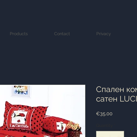
Products
Contact
Privacy
Спален ко
сатен LUC
Price
€35.00
Quantity
*