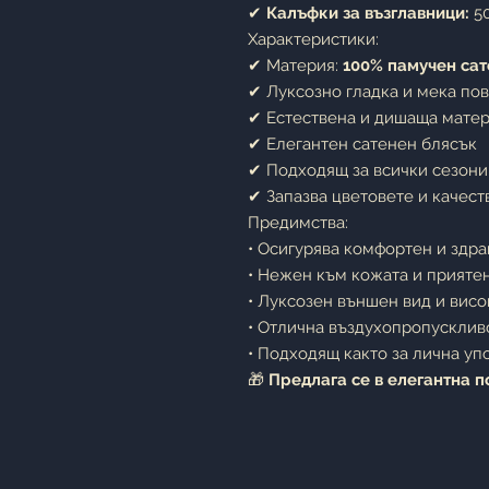
✔
Калъфки за възглавници:
50
Характеристики:
✔ Материя:
100% памучен сат
✔ Луксозно гладка и мека по
✔ Естествена и дишаща мате
✔ Елегантен сатенен блясък
✔ Подходящ за всички сезони
✔ Запазва цветовете и качест
Предимства:
• Осигурява комфортен и здр
• Нежен към кожата и прияте
• Луксозен външен вид и висо
• Отлична въздухопропусклив
• Подходящ както за лична упо
🎁
Предлага се в елегантна п