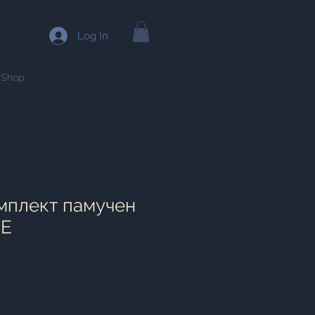
Log In
Shop
мплект памучен
IE