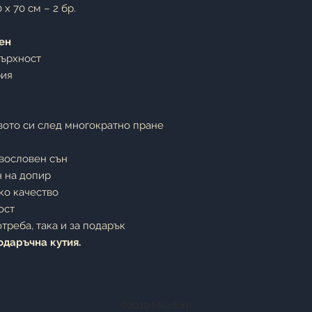
 x 70 см – 2 бр.
ен
върхност
рия
вото си след многократно пране
авословен сън
н на допир
ко качество
ост
треба, така и за подарък
одаръчна кутия.
©2019 Miladom