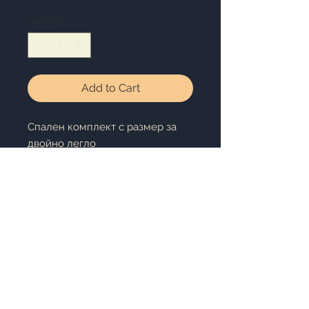
Quantity
*
Add to Cart
Спален комплект с размер за
двойно легло
Размери:плик - 200x220cm,
чаршаф - 250x230cm,
калъфка : 50x70cm x 4
Плат: 100% памук
Комплект от 6 части