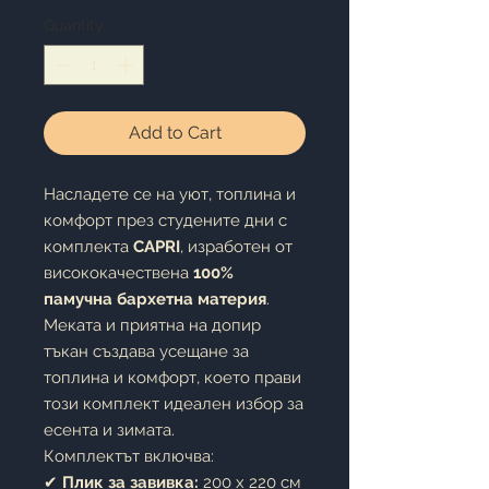
Quantity
*
Add to Cart
Насладете се на уют, топлина и
комфорт през студените дни с
комплекта
CAPRI
, изработен от
висококачествена
100%
памучна бархетна материя
.
Меката и приятна на допир
тъкан създава усещане за
топлина и комфорт, което прави
този комплект идеален избор за
есента и зимата.
Комплектът включва:
✔
Плик за завивка:
200 x 220 см