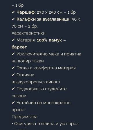
– 1 бр.
✔
Чаршаф:
230 x 250 см – 1 бр.
✔
Калъфки за възглавници:
50 x
70 см – 2 бр.
Характеристики:
✔ Материя:
100% памук –
бархет
✔ Изключително мека и приятна
на допир тъкан
✔ Топла и комфортна материя
✔ Отлична
въздухопропускливост
✔ Подходящ за студените
сезони
✔ Устойчив на многократно
пране
Предимства:
• Осигурява топлина и уют през