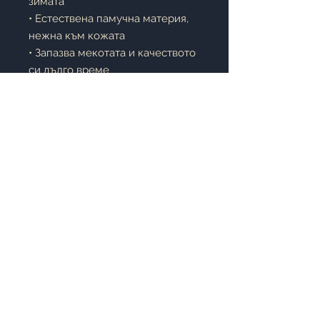
зимата
• Естествена памучна материя,
нежна към кожата
• Запазва мекотата и качеството
си дълго време
• Създава комфортна среда за
сън
• Подходящ както за лична
употреба, така и за подарък
🎁
Предлага се в елегантна
подаръчна кутия.
Описание:
Спалният комплект
CAPRI
е
създаден за хора, които ценят
комфорта и естествените
материи. Бархетът е известен
със своята мекота, топлина и
дълготрайност, което го прави
предпочитан избор за по-