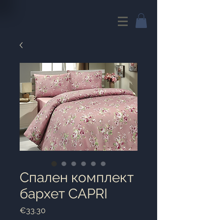
Спален комплект
бархет CAPRI
Price
€33.30