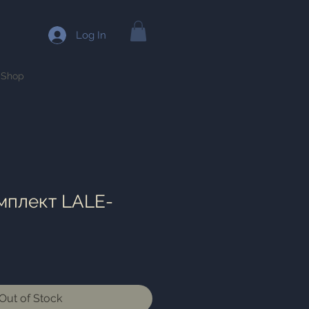
Log In
Shop
мплект LALE-
Out of Stock