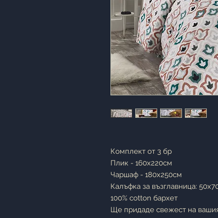
Комплект от 3 бр
Плик - 160х220см
Чаршаф - 180х250см
Калъфка за възглавница: 50x
100% cotton бархет
Ще придаде свежест на вашия