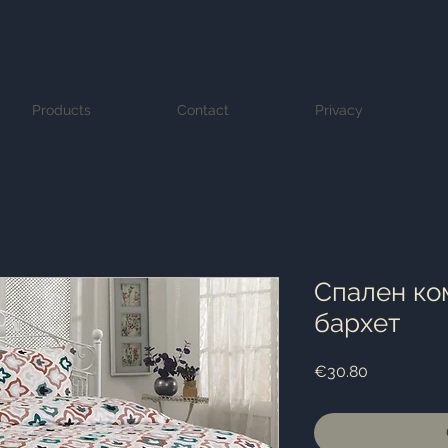
Products
Contact
Privacy
Спален ко
бархет
Price
€30.80