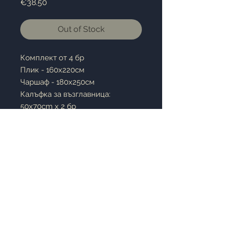
Price
€38.50
Out of Stock
Комплект от 4 бр
Плик - 160х220см
Чаршаф - 180х250см
Калъфка за възглавница:
50x70cm x 2 бр
100% cotton
Ще придаде свежест на вашия
дом.
В луксозна кутия, страхотен
подарък.