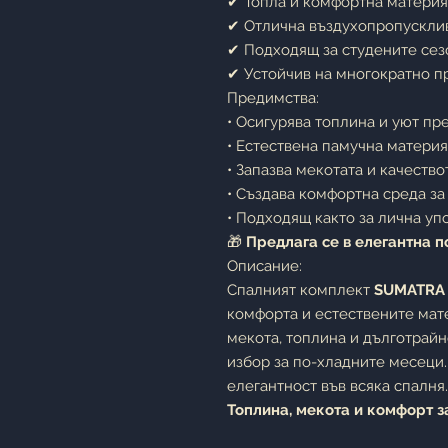
✔ Топла и комфортна материя
✔ Отлична въздухопропускли
✔ Подходящ за студените сез
✔ Устойчив на многократно п
Предимства:
• Осигурява топлина и уют пр
• Естествена памучна материя
• Запазва мекотата и качеств
• Създава комфортна среда за
• Подходящ както за лична упо
🎁
Предлага се в елегантна п
Описание:
Спалният комплект
SUMATRA
комфорта и естествените мате
мекота, топлина и дълготрайн
избор за по-хладните месеци
елегантност във всяка спалня.
Топлина, мекота и комфорт з