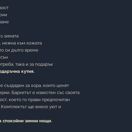
вост
они
ране
ез зимата
, нежна към кожата
ото си дълго време
 сън
треба, така и за подарък
одаръчна кутия.
е създаден за хора, които ценят
рии. Бархетът е известен със своята
ост, което го прави предпочитан
. Комплектът ще внесе уют и
а спокойни зимни нощи.