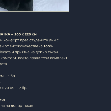
ATRA – 200 x 220 см
 и комфорт през студените дни с
тен от висококачествена
100%
Меката и приятна на допир тъкан
 комфорт, което прави този комплект
мата.
м – 1 бр.
.
 x 70 см – 2 бр.
хет
на на допир тъкан