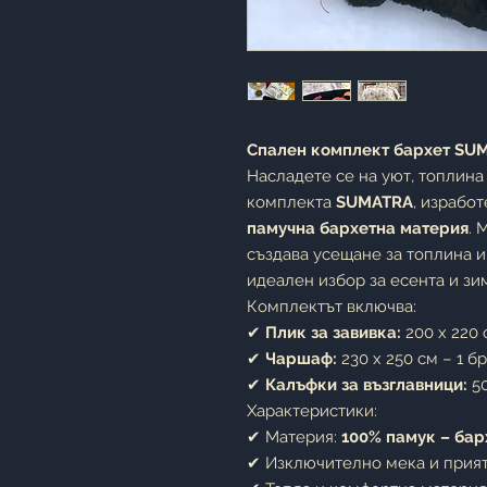
Спален комплект бархет SUM
Насладете се на уют, топлина
комплекта
SUMATRA
, израбо
памучна бархетна материя
. 
създава усещане за топлина и
идеален избор за есента и зи
Комплектът включва:
✔
Плик за завивка:
200 x 220 с
✔
Чаршаф:
230 x 250 см – 1 бр
✔
Калъфки за възглавници:
50
Характеристики:
✔ Материя:
100% памук – бар
✔ Изключително мека и прият