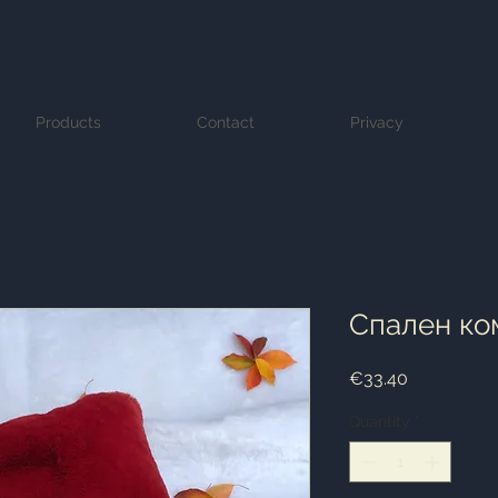
Products
Contact
Privacy
Спален к
Price
€33.40
Quantity
*