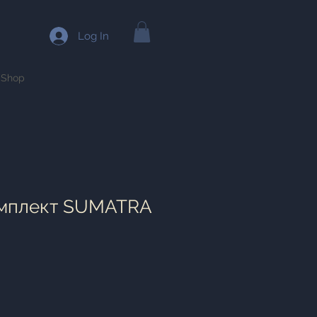
Log In
Shop
омплект SUMATRA