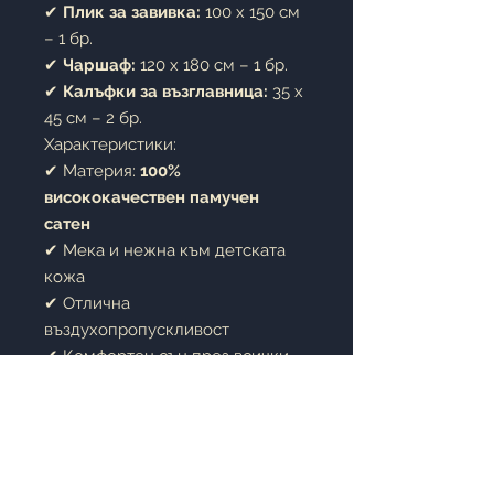
✔
Плик за завивка:
100 x 150 см
– 1 бр.
✔
Чаршаф:
120 x 180 см – 1 бр.
✔
Калъфки за възглавница:
35 x
45 см – 2 бр.
Характеристики:
✔ Материя:
100%
висококачествен памучен
сатен
✔ Мека и нежна към детската
кожа
✔ Отлична
въздухопропускливост
✔ Комфортен сън през всички
сезони
✔ Запазва цветовете и формата
си след многократно пране
✔ Подходящ за бебета и малки
деца