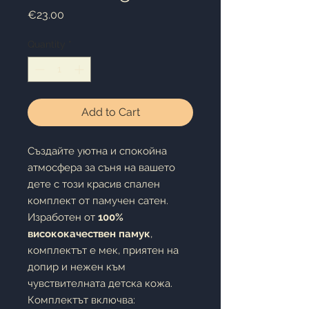
Price
€23.00
Quantity
*
Add to Cart
Създайте уютна и спокойна
атмосфера за съня на вашето
дете с този красив спален
комплект от памучен сатен.
Изработен от
100%
висококачествен памук
,
комплектът е мек, приятен на
допир и нежен към
чувствителната детска кожа.
Комплектът включва: