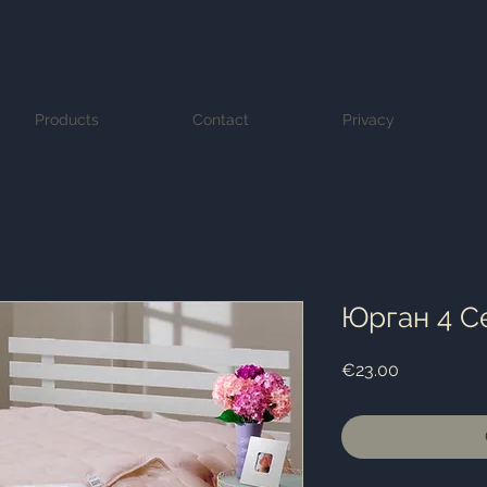
Products
Contact
Privacy
Юрган 4 С
Price
€23.00