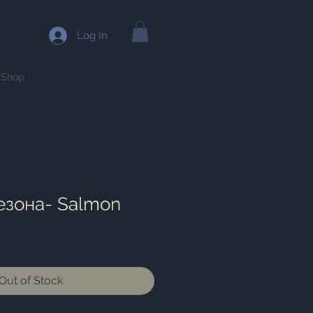
Log In
Shop
езона- Salmon
Out of Stock