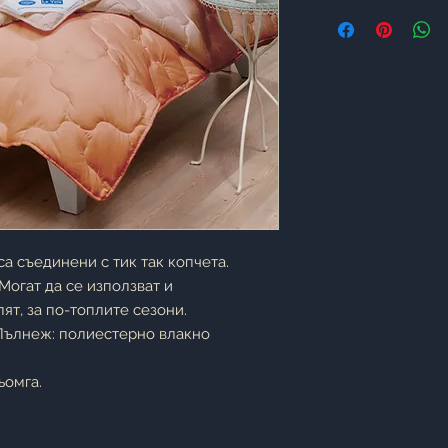
са съединени с тик так копчета.
Могат да се използват и
ят, за по-топлите сезони.
Пълнеж: полиестерно влакно
ьомга.