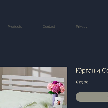
Products
Contact
Privacy
Юрган 4 С
Price
€23.00