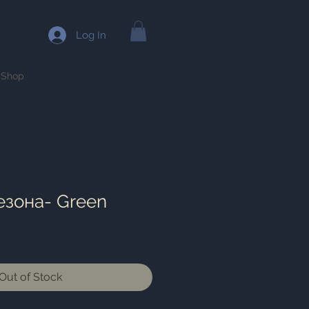
Log In
Shop
езона- Green
Out of Stock