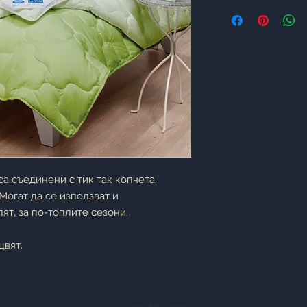
са съединени с тик так копчета.
Могат да се използват и
ят, за по-топлите сезони.
цвят.
©2019 Miladom