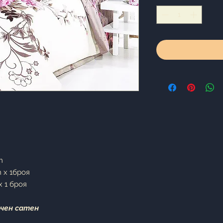
cm
m x 1броя
 1 броя
учен сатен