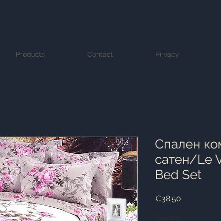
Products
Contact
Privacy
Cпален ко
сатен/Le V
Bed Set
Price
€38.50
Quantity
*