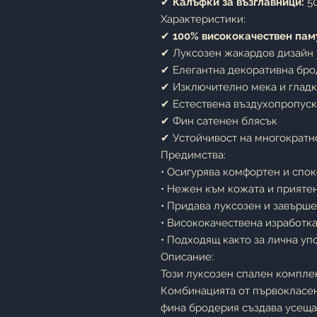
✔
Калъфки за възглавници:
50
Характеристики:
✔
100% висококачествен пам
✔ Луксозен жакардов дизайн
✔ Елегантна декоративна бр
✔ Изключително мека и гладк
✔ Естествена въздухопропус
✔ Фин сатенен блясък
✔ Устойчивост на многократн
Предимства:
• Осигурява комфортен и спо
• Нежен към кожата и прияте
• Придава луксозен и завърше
• Висококачествена изработка
• Подходящ както за лична уп
Описание:
Този луксозен спален комплек
Комбинацията от първокласен
фина бродерия създава усещан