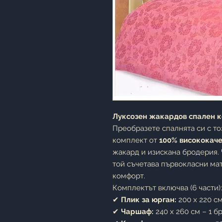
Луксозен жакардов спален ко
Преобразете спалнята си с т
комплект от
100% висококаче
жакард и изискана бродерия. 
той съчетава първокласни ма
комфорт.
Комплектът включва (6 части):
✔
Плик за юрган:
200 x 220 см
✔
Чаршаф:
240 x 260 см – 1 бр