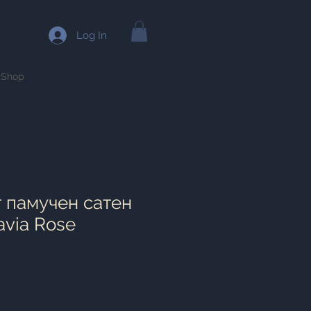
Log In
Shop
т памучен сатен
avia Rose