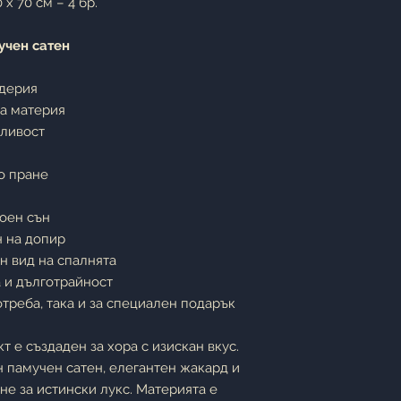
 x 70 см – 4 бр.
учен сатен
одерия
а материя
кливост
о пране
коен сън
н на допир
н вид на спалнята
 и дълготрайност
отреба, така и за специален подарък
т е създаден за хора с изискан вкус.
 памучен сатен, елегантен жакард и
е за истински лукс. Материята е