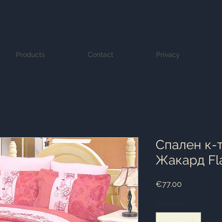
Products
Contact
Privacy
Cпален к-
Жакард Fl
Price
€77.00
Quantity
*