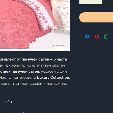
мплект от памучен сатен – 6 части
ози изключително елегантен спален
ствен памучен сатен
, украсен с фин
Част от категорията
Luxury Collection
,
териали, стилен дизайн и ненадминат
 – 1 бр.
.