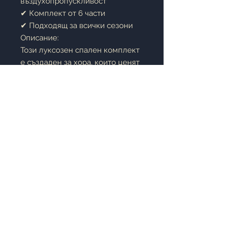
въздухопропускливост
✔ Комплект от 6 части
✔ Подходящ за всички сезони
Описание:
Този луксозен спален комплект
е създаден за хора, които ценят
както красотата, така и
комфорта. Горната част е
изработена от
полиестерен
сатен с ярки флорални мотиви
,
които придават елегантност,
блясък и свежест на спалнята.
Долната част, която е в
директен контакт с тялото, е
изработена от
висококачествен
памучен сатен
, осигуряващ
естествена мекота, комфорт и
отлична въздухопропускливост.