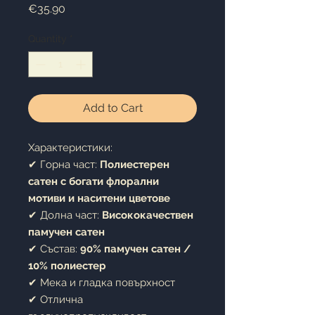
Price
€35.90
Quantity
*
Add to Cart
Характеристики:
✔ Горна част:
Полиестерен
сатен с богати флорални
мотиви и наситени цветове
✔ Долна част:
Висококачествен
памучен сатен
✔ Състав:
90% памучен сатен /
10% полиестер
✔ Мека и гладка повърхност
✔ Отлична