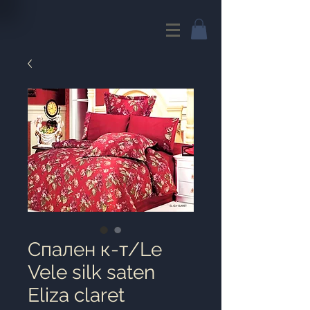
Cпален к-т/Le
Vele silk saten
Eliza claret