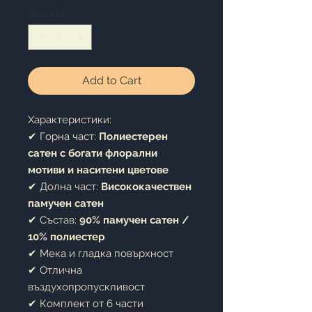
Quantity
*
Add to Cart
Характеристики:
✔ Горна част:
Полиестерен
сатен с богати флорални
мотиви и наситени цветове
✔ Долна част:
Висококачествен
памучен сатен
✔ Състав:
90% памучен сатен /
10% полиестер
✔ Мека и гладка повърхност
✔ Отлична
въздухопропускливост
✔ Комплект от 6 части