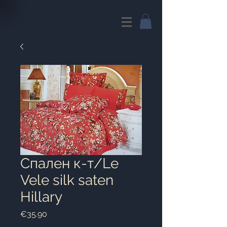
Cпален к-т/Le
Vele silk saten
Hillary
Price
€35.90