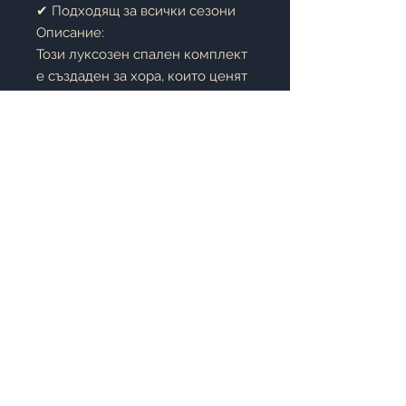
✔ Подходящ за всички сезони
Описание:
Този луксозен спален комплект
е създаден за хора, които ценят
както красотата, така и
комфорта. Горната част е
изработена от
полиестерен
сатен с ярки флорални мотиви
,
които придават елегантност,
блясък и свежест на спалнята.
Долната част, която е в
директен контакт с тялото, е
изработена от
висококачествен
памучен сатен
, осигуряващ
естествена мекота, комфорт и
отлична въздухопропускливост.