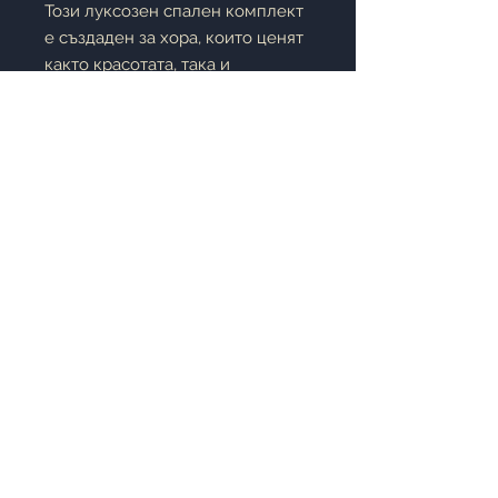
Този луксозен спален комплект
е създаден за хора, които ценят
както красотата, така и
комфорта. Горната част е
изработена от
полиестерен
сатен с ярки флорални мотиви
,
които придават елегантност,
блясък и свежест на спалнята.
Долната част, която е в
директен контакт с тялото, е
изработена от
висококачествен
памучен сатен
, осигуряващ
естествена мекота, комфорт и
отлична въздухопропускливост.
©2019 Miladom