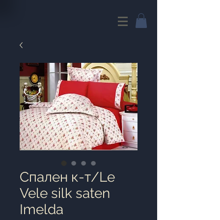
Cпален к-т/Le
Vele silk saten
Imelda