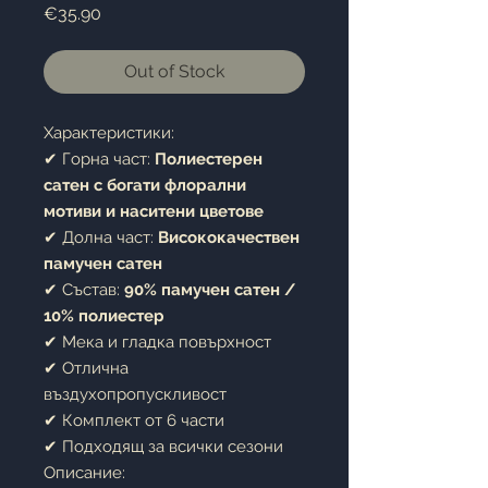
Price
€35.90
Out of Stock
Характеристики:
✔ Горна част:
Полиестерен
сатен с богати флорални
мотиви и наситени цветове
✔ Долна част:
Висококачествен
памучен сатен
✔ Състав:
90% памучен сатен /
10% полиестер
✔ Мека и гладка повърхност
✔ Отлична
въздухопропускливост
✔ Комплект от 6 части
✔ Подходящ за всички сезони
Описание: