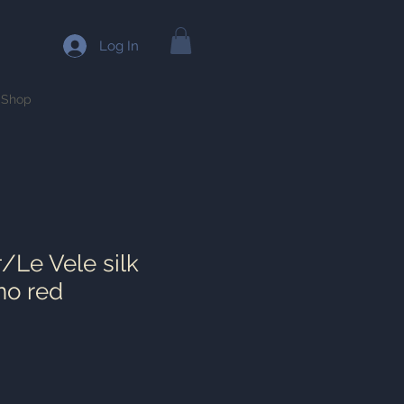
Log In
Shop
/Le Vele silk
no red