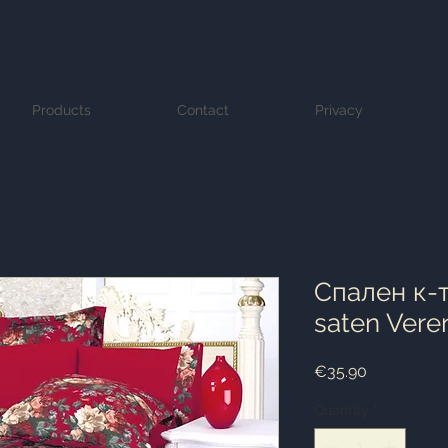
Products
Contact
Privacy
Cпален к-т
saten Vere
Price
€35.90
Quantity
*