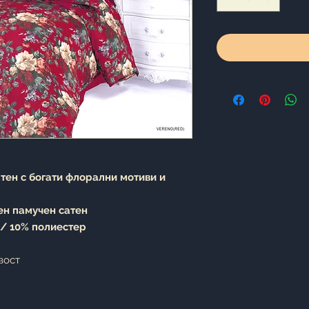
тен с богати флорални мотиви и
ен памучен сатен
 / 10% полиестер
вост