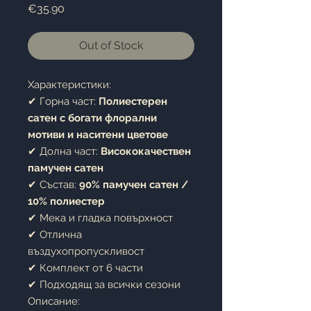
Price
€35.90
Out of Stock
Характеристики:
✔ Горна част:
Полиестерен
сатен с богати флорални
мотиви и наситени цветове
✔ Долна част:
Висококачествен
памучен сатен
✔ Състав:
90% памучен сатен /
10% полиестер
✔ Мека и гладка повърхност
✔ Отлична
въздухопропускливост
✔ Комплект от 6 части
✔ Подходящ за всички сезони
Описание: