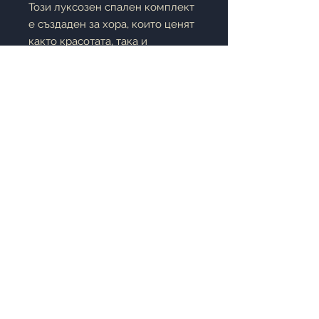
Този луксозен спален комплект
е създаден за хора, които ценят
както красотата, така и
комфорта. Горната част е
изработена от
полиестерен
сатен с ярки флорални мотиви
,
които придават елегантност,
блясък и свежест на спалнята.
Долната част, която е в
директен контакт с тялото, е
изработена от
висококачествен
памучен сатен
, осигуряващ
естествена мекота, комфорт и
отлична въздухопропускливост.
©2019 Miladom