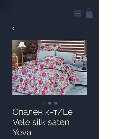
Cпален к-т/Le
Vele silk saten
Yeva