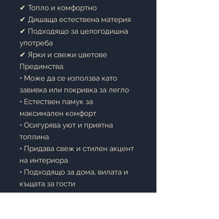
✔ Топло и комфортно
✔ Дишаща естествена материя
✔ Подходящо за целогодишна
употреба
✔ Ярки и свежи цветове
Предимства:
• Може да се използва като
завивка или покривка за легло
• Естествен памук за
максимален комфорт
• Осигурява уют и приятна
топлина
• Придава свеж и стилен акцент
на интериора
• Подходящо за дома, вилата и
къщата за гости
Описание:
Одеялото
Royal Le Vele Cotton