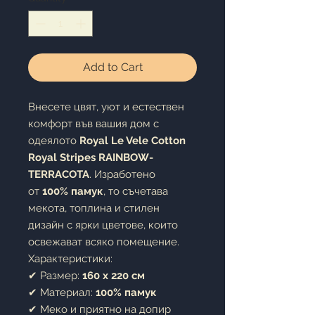
Add to Cart
Внесете цвят, уют и естествен
комфорт във вашия дом с
одеялото
Royal Le Vele Cotton
Royal Stripes RAINBOW-
TERRACOTA
. Изработено
от
100% памук
, то съчетава
мекота, топлина и стилен
дизайн с ярки цветове, които
освежават всяко помещение.
Характеристики:
✔ Размер:
160 x 220 см
✔ Материал:
100% памук
✔ Меко и приятно на допир