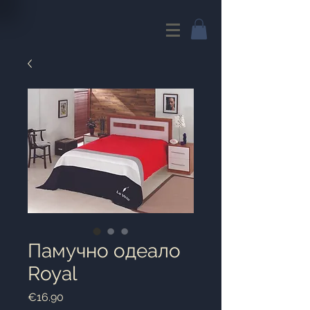
Памучно одеало
Royal
Price
€16.90