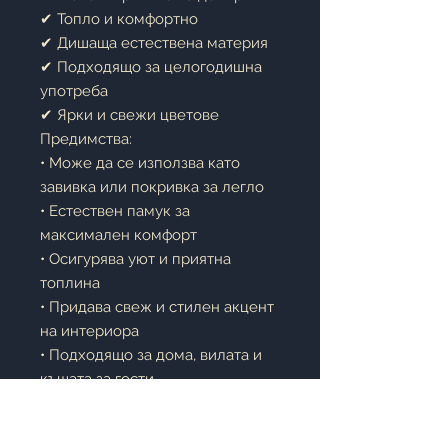
✔ Топло и комфортно
✔ Дишаща естествена материя
✔ Подходящо за целогодишна
употреба
✔ Ярки и свежи цветове
Предимства:
• Може да се използва като
завивка или покривка за легло
• Естествен памук за
максимален комфорт
• Осигурява уют и приятна
топлина
• Придава свеж и стилен акцент
на интериора
• Подходящо за дома, вилата и
къщата за гости
Описание:
Одеялото
Royal Le Vele Cotton