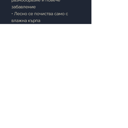
разнообразие и повече
забавление
• Лесно се почиства само с
влажна кърпа
• Не абсорбира течности и не
задържа петна
• Подходяща за детска стая,
всекидневна или детски кът
Описание:
Dophia Play Mat Funland
е
идеалното решение за
безопасни и забавни детски
игри. Благодарение на
висококачествената XPE пяна,
постелката осигурява мекота и
комфорт, а двулицевият дизайн
позволява лесна промяна на
визията. Практичната
повърхност не задържа петна и