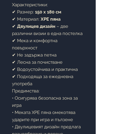
Характеристики:
✔ Размер:
150 x 180 см
✔ Материал:
XPE пяна
✔
Двулицев дизайн
– две
различни визии в една постелка
✔ Мека и комфортна
повърхност
✔ Не задържа петна
✔ Лесна за почистване
✔ Водоустойчива и практична
✔ Подходяща за ежедневна
употреба
Предимства:
• Осигурява безопасна зона за
игра
• Меката XPE пяна омекотява
ударите при игра и пълзене
• Двулицевият дизайн предлага