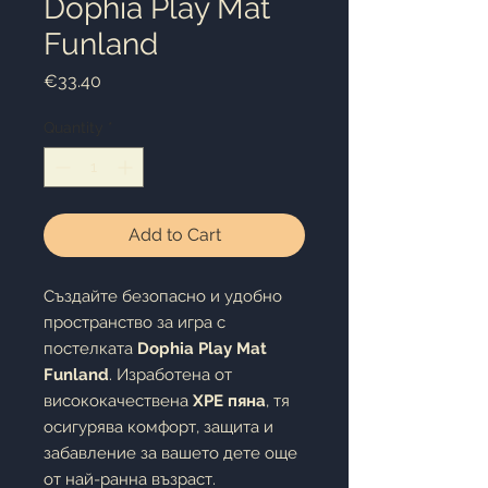
Dophia Play Mat
Funland
Price
€33.40
Quantity
*
Add to Cart
Създайте безопасно и удобно
пространство за игра с
постелката
Dophia Play Mat
Funland
. Изработена от
висококачествена
XPE пяна
, тя
осигурява комфорт, защита и
забавление за вашето дете още
от най-ранна възраст.