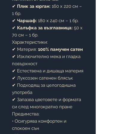
✔
Плик за юрган:
160 x 220 см –
1 бр.
✔
Чаршаф:
180 x 240 см – 1 бр.
✔
Калъфка за възглавница:
50 x
70 см – 1 бр.
Характеристики:
✔ Материя:
100% памучен сатен
✔ Изключително мека и гладка
повърхност
✔ Естествена и дишаща материя
✔ Луксозен сатенен блясък
✔ Подходящ за целогодишна
употреба
✔ Запазва цветовете и формата
си след многократно пране
Предимства:
• Осигурява комфортен и
спокоен сън