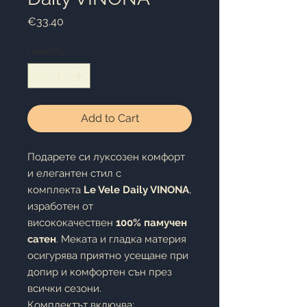
Price
€33.40
Quantity
*
Add to Cart
Подарете си луксозен комфорт
и елегантен стил с
комплекта
Le Vele Daily VINONA
,
изработен от
висококачествен
100% памучен
сатен
. Меката и гладка материя
осигурява приятно усещане при
допир и комфортен сън през
всички сезони.
Комплектът включва: