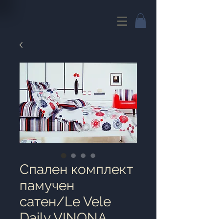
Cпален комплект
памучен
сатен/Le Vele
Daily VINONA