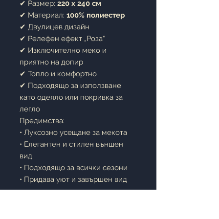
✔ Размер:
220 x 240 см
✔ Материал:
100% полиестер
✔ Двулицев дизайн
✔ Релефен ефект „Роза“
✔ Изключително меко и
приятно на допир
✔ Топло и комфортно
✔ Подходящо за използване
като одеяло или покривка за
легло
Предимства:
• Луксозно усещане за мекота
• Елегантен и стилен външен
вид
• Подходящо за всички сезони
• Придава уют и завършен вид
на спалнята
• Лесно за поддръжка и
съхранение