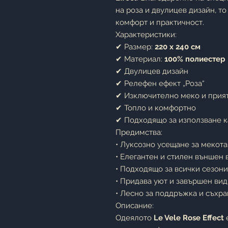
на роза и двулицев дизайн, т
комфорт и практичност.
Характеристики:
✔ Размер:
220 x 240 см
✔ Материал:
100% полиестер
✔ Двулицев дизайн
✔ Релефен ефект „Роза“
✔ Изключително меко и прия
✔ Топло и комфортно
✔ Подходящо за използване к
Предимства:
• Луксозно усещане за мекота
• Елегантен и стилен външен 
• Подходящо за всички сезони
• Придава уют и завършен вид
• Лесно за поддръжка и съхр
Описание:
Одеялото
Le Vele Rose Effect
е