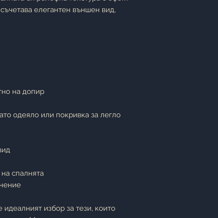
о съчетава елегантен външен вид,
тно на допир
ато одеяло или покривка за легло
вид
 на спалнята
анение
 идеалният избор за тези, които