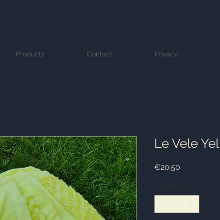
Products
Contact
Privacy
Le Vele Ye
Price
€20.50
Quantity
*