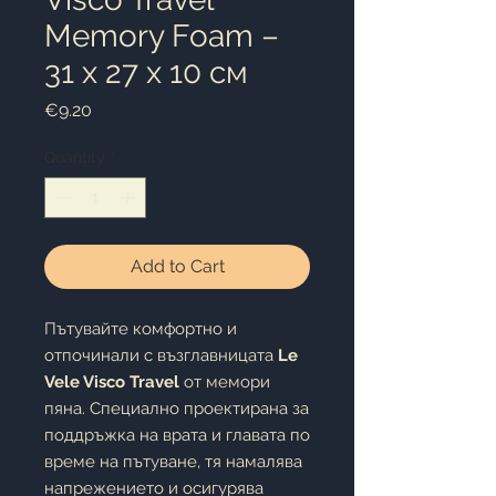
Memory Foam –
31 x 27 x 10 см
Price
€9.20
Quantity
*
Add to Cart
Пътувайте комфортно и
отпочинали с възглавницата
Le
Vele Visco Travel
от мемори
пяна. Специално проектирана за
поддръжка на врата и главата по
време на пътуване, тя намалява
напрежението и осигурява