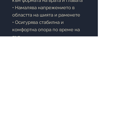
към формата на врата и главата
• Намалява напрежението в
областта на шията и раменете
• Осигурява стабилна и
комфортна опора по време на
път
• Компактна и лесна за
пренасяне
• Подходяща за самолет,
автомобил, автобус, влак и офис
Описание:
Възглавницата
Le Vele Visco
Travel
е идеалният спътник за
всяко пътуване. Мемори пяната
реагира на натиска и
температурата на тялото, като
осигурява индивидуална опора
и комфорт. Компактният размер
позволява лесно съхранение и