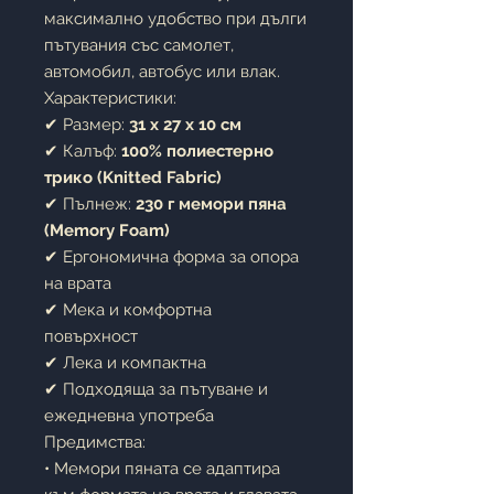
максимално удобство при дълги
пътувания със самолет,
автомобил, автобус или влак.
Характеристики:
✔ Размер:
31 x 27 x 10 см
✔ Калъф:
100% полиестерно
трико (Knitted Fabric)
✔ Пълнеж:
230 г мемори пяна
(Memory Foam)
✔ Ергономична форма за опора
на врата
✔ Мека и комфортна
повърхност
✔ Лека и компактна
✔ Подходяща за пътуване и
ежедневна употреба
Предимства:
• Мемори пяната се адаптира