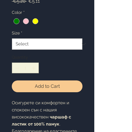
Regular
Sale
 €5.20 
€5.11
Price
Price
Color
*
Size
*
Quantity
*
Add to Cart
Осигурете си комфортен и
спокоен сън с нашия
висококачествен
чаршаф с
ластик от 100% памук
.
Благодарение на еластичните