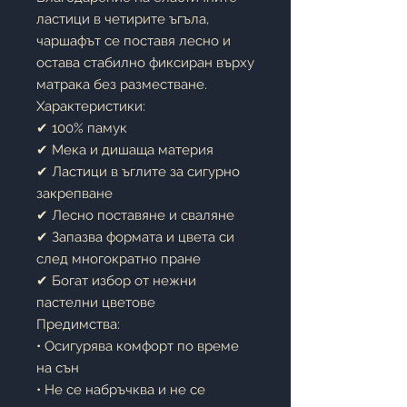
ластици в четирите ъгъла,
чаршафът се поставя лесно и
остава стабилно фиксиран върху
матрака без разместване.
Характеристики:
✔ 100% памук
✔ Мека и дишаща материя
✔ Ластици в ъглите за сигурно
закрепване
✔ Лесно поставяне и сваляне
✔ Запазва формата и цвета си
след многократно пране
✔ Богат избор от нежни
пастелни цветове
Предимства:
• Осигурява комфорт по време
на сън
• Не се набръчква и не се