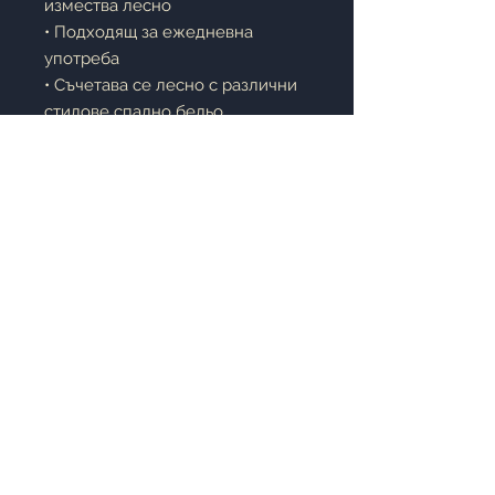
измества лесно
• Подходящ за ежедневна
употреба
• Съчетава се лесно с различни
стилове спално бельо
• Практичен и красив избор за
всяка спалня
Описание:
Чаршафът с ластик е идеалното
решение за хора, които ценят
удобството и качеството.
Изработен от естествен памук,
той е мек към кожата, позволява
добра циркулация на въздуха и
създава усещане за свежест
през цялата нощ. Наличен е в
разнообразие от красиви
пастелни цветове, които ще
внесат уют и елегантност във