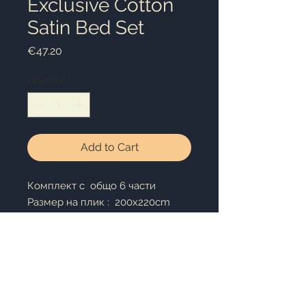
Exclusive Cotton
Satin Bed Set
Price
€47.20
Quantity
*
Add to Cart
Комплект с oбщо 6 части
Размер на плик : 200x220cm
Размер на чаршафа: 240x260cm
Размер на калъфки: 50x70+5cm x
2 броя
Размер на калъфки: 50x70cm x
2 броя