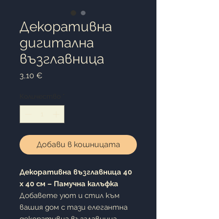
Декоративна
дигитална
възглавница
Цена
3,10 €
Количество
*
Добави в кошницата
Декоративна възглавница 40
x 40 см – Памучна калъфка
Добавете уют и стил към
вашия дом с тази елегантна