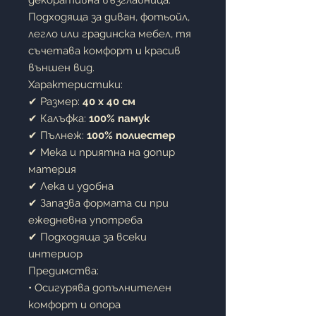
декоративна възглавница.
Подходяща за диван, фотьойл,
легло или градинска мебел, тя
съчетава комфорт и красив
външен вид.
Характеристики:
✔ Размер:
40 x 40 см
✔ Калъфка:
100% памук
✔ Пълнеж:
100% полиестер
✔ Мека и приятна на допир
материя
✔ Лека и удобна
✔ Запазва формата си при
ежедневна употреба
✔ Подходяща за всеки
интериор
Предимства:
• Осигурява допълнителен
комфорт и опора