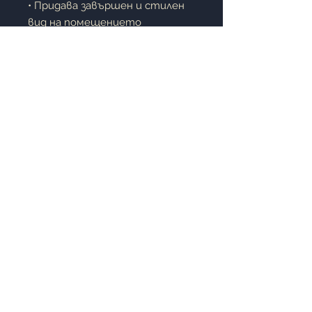
• Придава завършен и стилен
вид на помещението
• Лесна за поддръжка
• Подходяща за всекидневна,
спалня, офис или градински
мебели
Описание:
Декоративната възглавница е
чудесен акцент за всеки
интериор. Памучната калъфка
осигурява естествено
усещане и комфорт, а
полиестерният пълнеж
придава мекота и обем.
Идеален избор за създаване на
уютна и приветлива
атмосфера у дома.
Стил, комфорт и
практичност в една