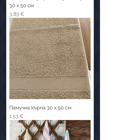
30 x 50 см
Цена
3,83 €
Памучна кърпа 30 x 50 см
Цена
1,53 €