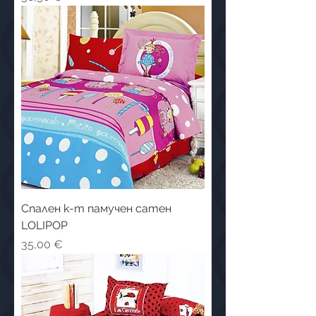
Спален к-т памучен сатен
LOLIPOP
Цена
35,00 €