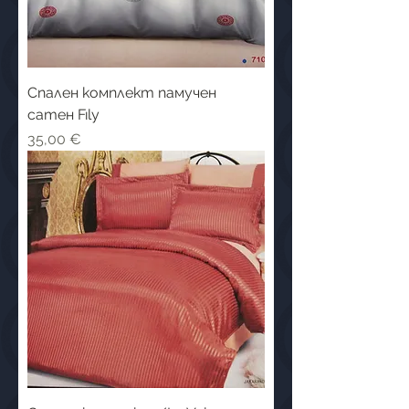
Спален комплект памучен
сатен Fıly
Цена
35,00 €