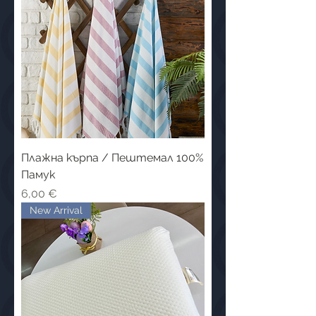
Плажна кърпа / Пештемал 100%
Памук
Цена
6,00 €
New Arrival