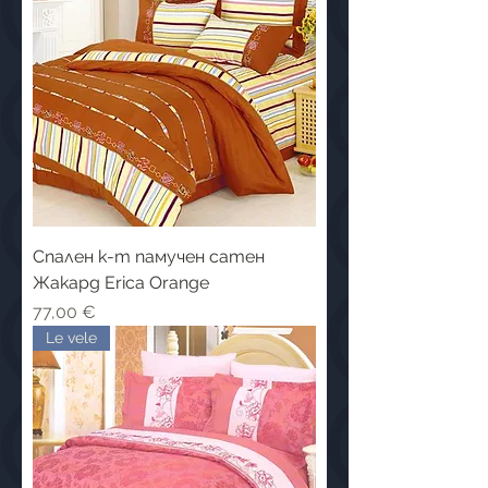
Cпален к-т памучен сатен
Жакард Erica Orange
Цена
77,00 €
Le vele