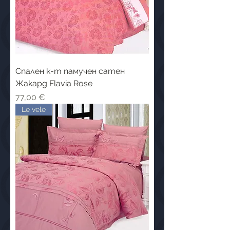
Cпален к-т памучен сатен
Жакард Flavia Rose
Цена
77,00 €
Le vele