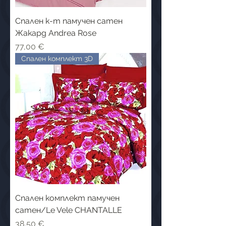
Cпален к-т памучен сатен
Жакард Andrea Rose
Цена
77,00 €
Спален комплект 3D
Cпален комплект памучен
сатен/Le Vele CHANTALLE
Цена
38,50 €