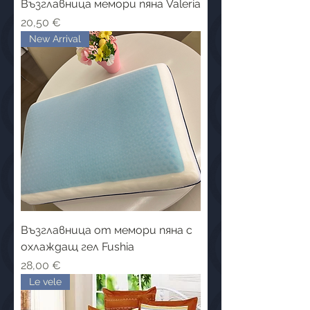
Възглавница мемори пяна Valeria
Цена
20,50 €
New Arrival
Възглавница от мемори пяна с
охлаждащ гел Fushia
Цена
28,00 €
Le vele