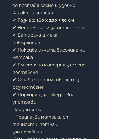
се поставя лесно и удобно.
Характеристики:
✔ Размер:
160 x 200 + 30 см
✔ Непромокаем защитен слой
✔ Ватирана и мека
повърхност
✔ Покрива цялата височина на
матрака
✔ Еластична материя за лесно
поставяне
✔ Стабилно прилепване без
разместване
✔ Подходящ за ежедневна
употреба
Предимства:
• Предпазва матрака от
течности, петна и
замърсявания