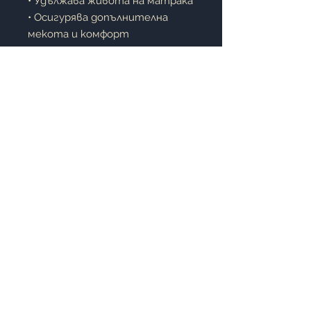
• Удължава живота на матрака
• Осигурява допълнителна
мекота и комфорт
• Лесен за поставяне и сваляне
• Подходящ за домашна
употреба, хотели и къщи за
гости
Описание:
Този непромокаем протектор
е практично решение за
поддържане на матрака чист и
защитен. Ватираната
повърхност осигурява
приятно усещане по време на
сън, а еластичната материя
обгръща матрака от всички
страни и гарантира стабилно
прилягане. Идеален избор за
ежедневно използване и