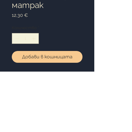
матрак
Цена
12,30 €
Количество
*
Добави в кошницата
Размер: 200х200+25см
Непромокаем, Bатиран, мек
протектор за матрак,
обхващащ и покриващ цялата
височина на матрака. С
еластична материя, която
лесно се увива матрака ви.