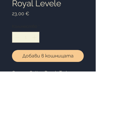
Royal Levele
Цена
23,00 €
Количество
*
Добави в кошницата
Одеало Cotton Royal- Turkuaz
Размер: 220х240 см.
100% Памучно топло одеало,
подходящо както за завивка,
така и за покривка за легло.
Памучното одеяло освежава
дома ви с яркитe си цветове.