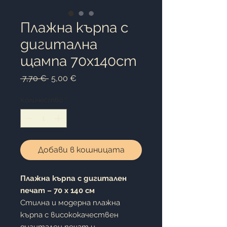
Плажна кърпа с
дигитална
щампа 70x140cm
Редовна
Продажна
 7,70 € 
5,00 €
цена
цена
Количество
*
Добави в кошницата
Плажна кърпа с дигитален
печат – 70 x 140 см
Стилна и модерна плажна
кърпа с висококачествен