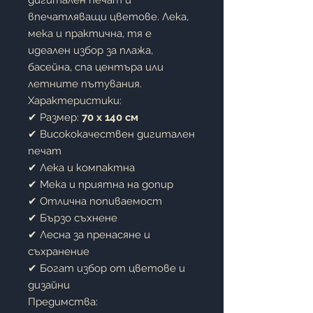
дигитален печат и
впечатляващи цветове. Лека,
мека и практична, тя е
идеален избор за плажа,
басейна, спа центъра или
летните пътувания.
Характеристики:
✔ Размер:
70 x 140 см
✔ Висококачествен дигитален
печат
✔ Лека и компактна
✔ Мека и приятна на допир
✔ Отлична попиваемост
✔ Бързо съхнене
✔ Лесна за пренасяне и
съхранение
✔ Богат избор от цветове и
дизайни
Предимства: