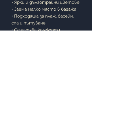
• Ярки и дълготрайни цветове
• Заема малко място в багажа
• Подходяща за плаж, басейн,
спа и пътуване
• Осигурява комфорт и
удобство през целия ден
• Практична и лесна за
поддръжка
Описание:
Плажната кърпа с дигитален
печат съчетава модерен
дизайн и функционалност.
Благодарение на леката си
структура, тя е удобна за
носене навсякъде, а меката
материя осигурява приятно
усещане при допир.
Бързосъхнещите и силно
абсорбиращи свойства я