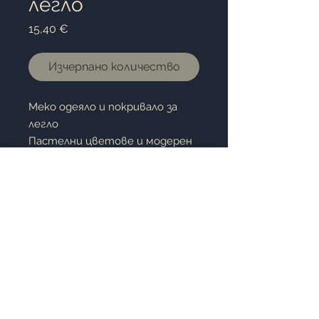
легло
Цена
15,40 €
Изчерпано количество
Меко одеяло и покривало за
легло
Пастелни цветове и модерен
външен вид
Предлага двустранно
използване Размер: 200х220 см.
Горна материя: Фланел
Долна материя: Микрофибър
100% poly
©2019 Miladom