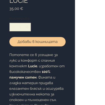
LUCIE
Цена
35,00 €
Количество
*
Добави в кошницата
Потопете се в усещане за
лукс и комфорт с спалния
комплект
Lucie
, изработен от
висококачествен
100%
памучен сатен
. Фината и
гладка материя придава
елегантен блясък и осигурява
изключителна мекота за
спокоен и пълноценен сън.