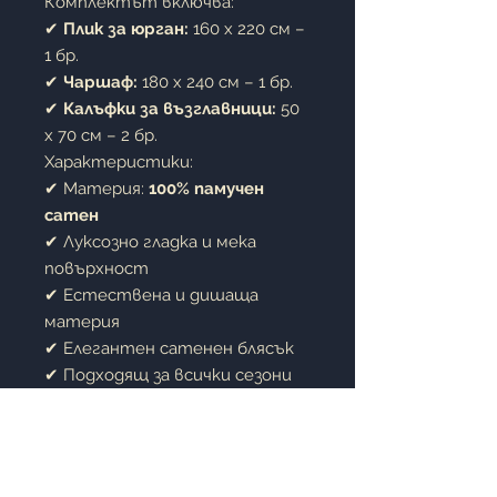
Комплектът включва:
✔
Плик за юрган:
160 x 220 см –
1 бр.
✔
Чаршаф:
180 x 240 см – 1 бр.
✔
Калъфки за възглавници:
50
x 70 см – 2 бр.
Характеристики:
✔ Материя:
100% памучен
сатен
✔ Луксозно гладка и мека
повърхност
✔ Естествена и дишаща
материя
✔ Елегантен сатенен блясък
✔ Подходящ за всички сезони
✔ Запазва цветовете и
качеството си след
многократно пране
Предимства: