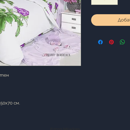
Доба
атен
 50х70 см.
©2019 Miladom