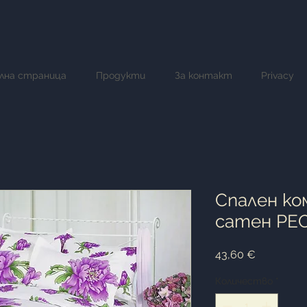
лна страница
Продукти
За контакт
Privacy
Спален ко
сатен PE
Цена
43,60 €
Количество
*