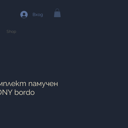
Вход
Shop
мплект памучен
ONY bordo