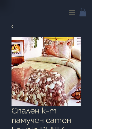
Спален к-т
памучен сатен