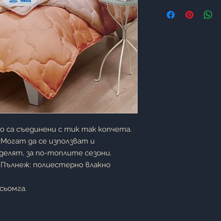
о са съединени с тик так копчета.
 Могат да се използват и
делят, за по-топлите сезони.
 Пълнеж: полиестерно влакно
 сьомга.