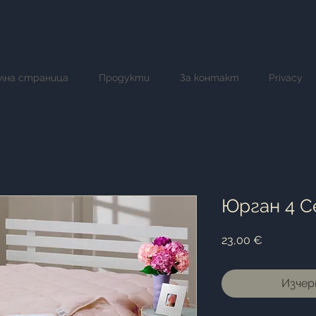
лна страница
Продукти
За контакт
Privacy
Юрган 4 С
Цена
23,00 €
Изчер