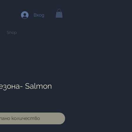
Вход
Shop
езона- Salmon
пано количество