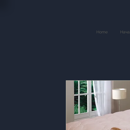
Home
Нача