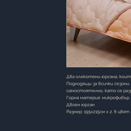
Два олекотени юргана, коит
Подходящи за всички сезони.
самостоятелно, като се раз
Горна материя: микрофибър.
Двоен юрган
Размер: 195х215см x 2. в цвят