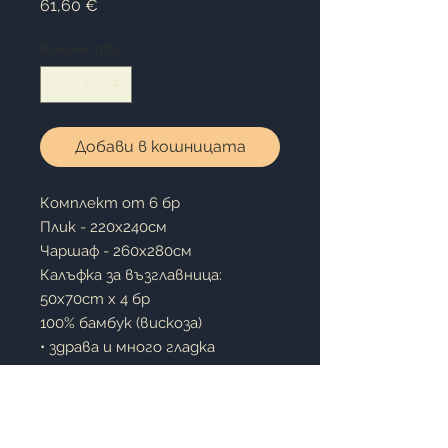
Цена
61,60 €
Количество
*
Добави в кошницата
Комплект от 6 бр
Плик - 220х240см
Чаршаф - 260х280см
Калъфка за възглавница:
50x70cm x 4 бр
100% бамбук (вискоза)
• здрава и много гладка
материя
• дишаща - не спарва и не
създава парников ефект
• не предизвиква алергични