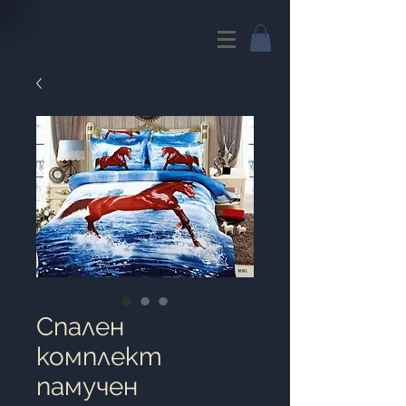
Cпален
комплект
памучен