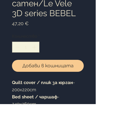
сатен/Le Vele
3D series BEBEL
Цена
47,20 €
Количество
*
Добави в кошницата
Quilt cover /
плик за юрган
-
200x220cm
Bed sheet / чаршаф
-
240x260cm
Pillow case /калъфка за
възглавница
- 50x70cm 4pc.
(4броя)
100% cotton satin / 100%