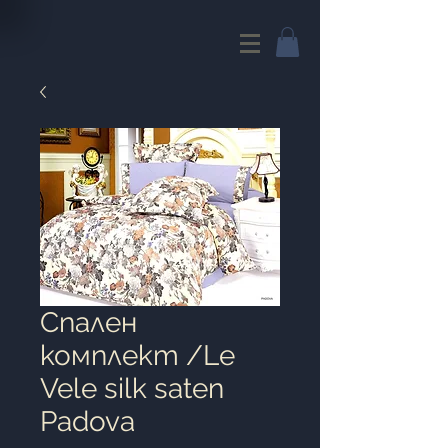
Cпален
комплект /Le
Vele silk saten
Padova