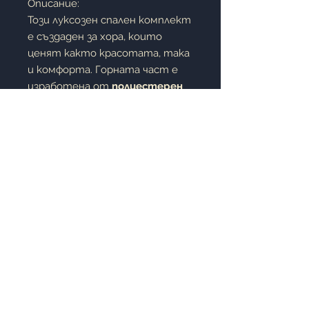
Описание:
Този луксозен спален комплект
е създаден за хора, които
ценят както красотата, така
и комфорта. Горната част е
изработена от
полиестерен
сатен с ярки флорални
мотиви
, които придават
елегантност, блясък и
свежест на спалнята. Долната
част, която е в директен
контакт с тялото, е
изработена
от
висококачествен памучен
сатен
, осигуряващ
естествена мекота, комфорт
и отлична
въздухопропускливост.