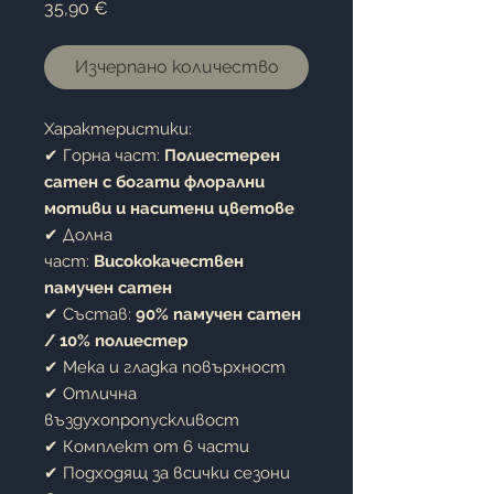
Цена
35,90 €
Изчерпано количество
Характеристики:
✔ Горна част:
Полиестерен
сатен с богати флорални
мотиви и наситени цветове
✔ Долна
част:
Висококачествен
памучен сатен
✔ Състав:
90% памучен сатен
/ 10% полиестер
✔ Мека и гладка повърхност
✔ Отлична
въздухопропускливост
✔ Комплект от 6 части
✔ Подходящ за всички сезони