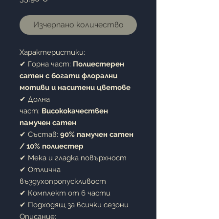
Изчерпано количество
Характеристики:
✔ Горна част:
Полиестерен
сатен с богати флорални
мотиви и наситени цветове
✔ Долна
част:
Висококачествен
памучен сатен
✔ Състав:
90% памучен сатен
/ 10% полиестер
✔ Мека и гладка повърхност
✔ Отлична
въздухопропускливост
✔ Комплект от 6 части
✔ Подходящ за всички сезони
Описание: