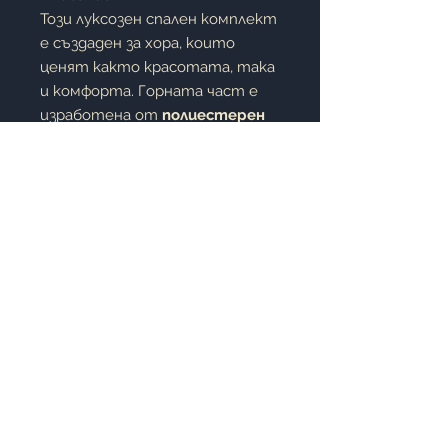
Този луксозен спален комплект
е създаден за хора, които
ценят както красотата, така
и комфорта. Горната част е
изработена от
полиестерен
сатен с ярки флорални
мотиви
, които придават
елегантност, блясък и
свежест на спалнята. Долната
част, която е в директен
контакт с тялото, е
изработена
от
висококачествен памучен
сатен
, осигуряващ
естествена мекота, комфорт
и отлична
въздухопропускливост.